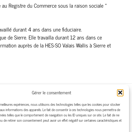
te au Registre du Commerce sous la raison sociale «
vaillé durant 4 ans dans une fiduciaire.
ue de Sierre. Elle travailla durant 12 ans dans ce
ormation auprès de la HES-SO Valais Wallis à Sierre et
Gérer le consentement
able Patrice :
+41(0)79/625.42.73
 meilleures expériences, nous utilisons des technologies telles que les cookies pour stocker
able Sandrine :
+41(0)79/242.65.92
aux informations des appareils. Le fait de consentir à ces technologies nous permettra de
nées telles que le comportement de navigation ou les ID uniques sur ce site. Le fait de ne
ou de retirer son consentement peut avoir un effet négatif sur certaines caractéristiques et