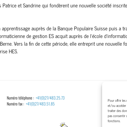
 Patrice et Sandrine qui fondèrent une nouvelle société inscri
n apprentissage auprès de la Banque Populaire Suisse puis a tra
rmaticienne de gestion ES acquit auprès de l’école d’informatiq
rne. Vers la fin de cette période, elle entreprit une nouvelle f
rise HES.
​Numéro téléphone :
+41(0)27/483.25.73
Port
Pour offrir les
Numéro fax :
+41(0)27/483.51.85
Port
et/ou accéder 
traiter des don
pas consentir 
fonctions.