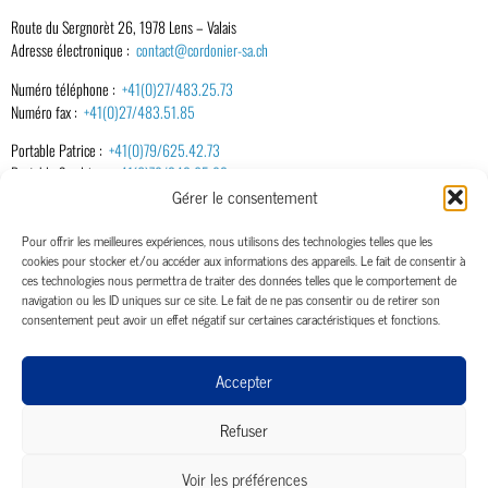
Route du Sergnorèt 26, 1978 Lens – Valais
Adresse électronique :
contact@cordonier-sa.ch
​Numéro téléphone :
+41(0)27/483.25.73
Numéro fax :
+41(0)27/483.51.85
Portable Patrice :
+41(0)79/625.42.73
Portable Sandrine :
+41(0)79/242.65.92
Gérer le consentement
Membre de
Pour offrir les meilleures expériences, nous utilisons des technologies telles que les
cookies pour stocker et/ou accéder aux informations des appareils. Le fait de consentir à
ces technologies nous permettra de traiter des données telles que le comportement de
Association Suisse et Lichtenchteinoise de la technique du bâtiment
navigation ou les ID uniques sur ce site. Le fait de ne pas consentir ou de retirer son
consentement peut avoir un effet négatif sur certaines caractéristiques et fonctions.
Accepter
Groupement promotionnel suisse pour les pompes à chaleur
Refuser
Tec-Bat​
Voir les préférences